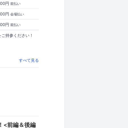
000円
前払い
000円
会場払い
000円
前払い
をご持参ください！
すべて見る
ス！<前編＆後編