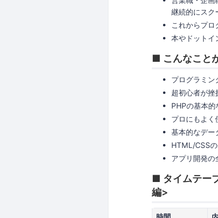
営業職・企画
継続的にスク
これからプロ
本やドットイ
■ こんなこと
プログラミン
超初心者が挫
PHPの基本
プロにもよく
基本的なデー
HTML/CS
アプリ開発の
■ タイムテー
編>
時間