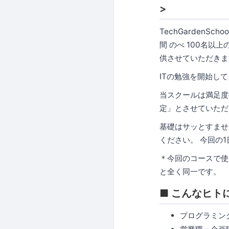
>
TechGardenS
間 のべ 100名
供させていただきま
ITの勉強を開始し
当スクールは満足度
定」とさせていただ
基礎はサッとすませ、
ください。 今回の
＊今回のコースで使
と全く同一です。
■ こんなヒト
プログラミン