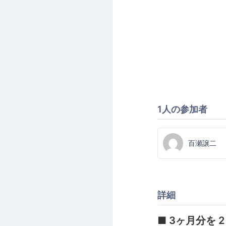
1人の参加者
百瀬譲二
詳細
■ 3ヶ月分を