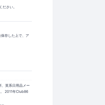
ください。
途保存した上で、ア
所、英系日用品メー
11年Club86