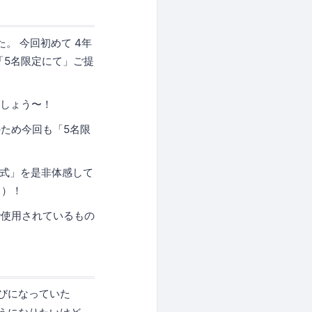
た。 今回初めて 4年
「5名限定にて」ご提
ましょう〜！
ため今回も「5名限
速方式」を是非体感して
ト）！
で使用されているもの
びになっていた