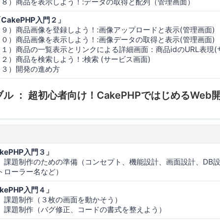
１８）商品を表示しよう！:データの取得と配列（管理画面）
CakePHP入門２」
１９）商品画像を登録しよう！:画像アップロードと表示(管理画面)
２０）商品画像を表示しよう！:画像データの取得と表示(管理画面)
２１）商品の一覧表示とリンクによる詳細画面：商品idのURL表現(
２２）商品を検索しよう！:検索 (サービス画面)
２３）開発の進め方
ブル ： 超初心者向け！CakePHPではじめるWeb
kePHP入門３」
）課題制作のための準備（コンセプト、機能設計、画面設計、DB
トローラー名など）
kePHP入門４」
）課題制作（３枚の画面を動かそう）
）課題制作（バグ修正、コードの書式を整えよう）