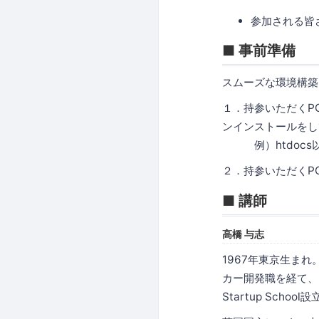
参加される皆
■ 事前準備
スムーズな環境構築
１．持参いただくP
ンインストールをし
例）htdocs
２．持参いただくP
■ 講師
高橋 与志
1967年東京生ま
カー開発職を経て、日
Startup School