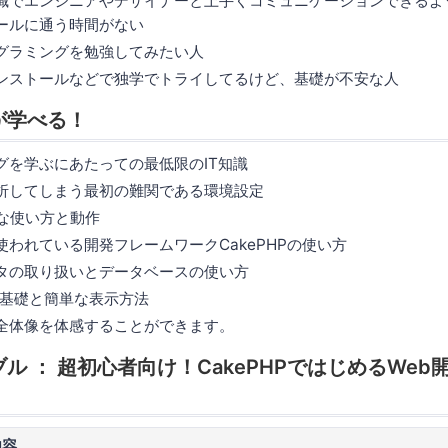
職でエンジニアやデザイナーと上手くコミュニケーションできるよ
ールに通う時間がない
グラミングを勉強してみたい人
ンストールなどで独学でトライしてるけど、基礎が不安な人
が学べる！
グを学ぶにあたっての最低限のIT知識
折してしまう最初の難関である環境設定
的な使い方と動作
使われている開発フレームワークCakePHPの使い方
タの取り扱いとデータベースの使い方
Sの基礎と簡単な表示方法
全体像を体感することができます。
ブル ： 超初心者向け！CakePHPではじめるWeb
内容