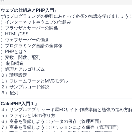
「ウェブの仕組みとPHP入門」
まずはプログラミングの勉強にあたって必須の知識を学びましょう
１）インターネットやウェブの仕組み
２）ブラウザとサーバーの関係
）HTML/CSS
４）ウェブサーバーの働き
５）プログラミング言語の全体像
６）PHPとは？
７）変数、関数、配列
８） 制御構造
９）処理とアルゴリズム
１０）環境設定
１１）フレームワークとMVCモデル
１２）サンプルコード解説
１３）配列
CakePHP入門１」
１４）サンプルアプリ ケーキ屋ECサイト 作成準備と勉強の進め方
１５）ファイルとDBの作り方
１６）商品を登録しよう！:データの保存（管理画面）
１７）商品を登録しよう！:セッションによる保存（管理画面）