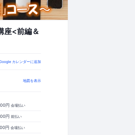
講座<前編＆
Google カレンダーに追加
地図を表示
000円
会場払い
000円
前払い
000円
会場払い