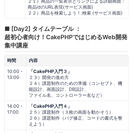
２１）商品の一覧表示とリンクによる詳細画面：
商品idのURL表現(サービス画面)
２２）商品を検索しよう！:検索 (サービス画面)
■ [Day2] タイムテーブル ：
超初心者向け！CakePHPではじめるWeb開発
集中講座
時間
内容
10:00 -
「CakePHP入門３」
13:00
２３）開発の進め方
２４）課題制作のための準備（コンセプト、機
能設計、画面設計、DB設計、
ファイル名、コントローラー名など）
14:00 -
「CakePHP入門４」
17:00
２５）課題制作（３枚の画面を動かそう）
２６）課題制作（バグ修正、コードの書式を整
えよう）