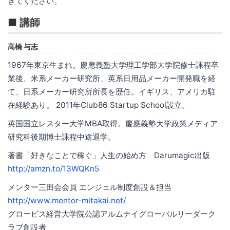
きてください。
■ 講師
高橋 与志
1967年東京生まれ。慶應義塾大学理工学部大学院修士課程卒
業後、米系メーカー研究所、英系日用品メーカー開発職を経
て、日系メーカー研究所所長を歴任。イギリス、アメリカ駐
在経験あり。 2011年Club86 Startup School設立。
英国国立レスター大学MBA取得。慶應義塾大学政策メディア
研究科後期博士課程中途退学。
著書「好きなことで稼ぐ」人生の始め方 Darumagic出版
http://amzn.to/13WQKn5
メンター三田会会員 エンジェル制度創設＆担当
http://www.mentor-mitakai.net/
グロービス経営大学院公認アルムナイグローバルリーダーク
ラブ創設者