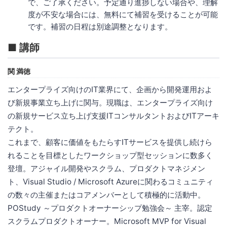
で、ご了承ください。予定通り進捗しない場合や、理解
度が不安な場合には、無料にて補習を受けることが可能
です。補習の日程は別途調整となります。
■ 講師
関 満徳
エンタープライズ向けのIT業界にて、企画から開発運用およ
び新規事業立ち上げに関与。現職は、エンタープライズ向け
の新規サービス立ち上げ支援ITコンサルタントおよびITアーキ
テクト。
これまで、顧客に価値をもたらすITサービスを提供し続けら
れることを目標としたワークショップ型セッションに数多く
登壇。アジャイル開発やスクラム、プロダクトマネジメン
ト、Visual Studio / Microsoft Azureに関わるコミュニティ
の数々の主催またはコアメンバーとして積極的に活動中。
POStudy ～プロダクトオーナーシップ勉強会～ 主宰。認定
スクラムプロダクトオーナー。Microsoft MVP for Visual