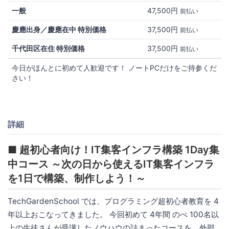
一般
47,500円
前払い
慶應出身／慶應在中 特別価格
37,500円
前払い
千代田区在住 特別価格
37,500円
前払い
今日がほんとに初めて人歓迎です！ ノートPCだけをご持参くだ
さい！
詳細
■ 超初心者向け！IT集客インフラ構築 1Day集
中コース ～次の日から使えるIT集客インフラ
を1日で構築、制作しよう！～
TechGardenSchool では、プログラミング超初心者教育を 4
年以上おこなってきました。 今回初めて 4年間 のべ 100名以
上の生徒さんが受講したノウハウの詰まったコースを、外部