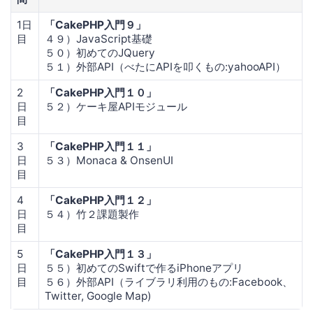
1日
「CakePHP入門９」
目
４９）JavaScript基礎
５０）初めてのJQuery
５１）外部API（べたにAPIを叩くもの:yahooAPI）
2
「CakePHP入門１０」
日
５２）ケーキ屋APIモジュール
目
3
「CakePHP入門１１」
日
５３）Monaca & OnsenUI
目
4
「CakePHP入門１２」
日
５４）竹２課題製作
目
5
「CakePHP入門１３」
日
５５）初めてのSwiftで作るiPhoneアプリ
目
５６）外部API（ライブラリ利用のもの:Facebook、
Twitter, Google Map)