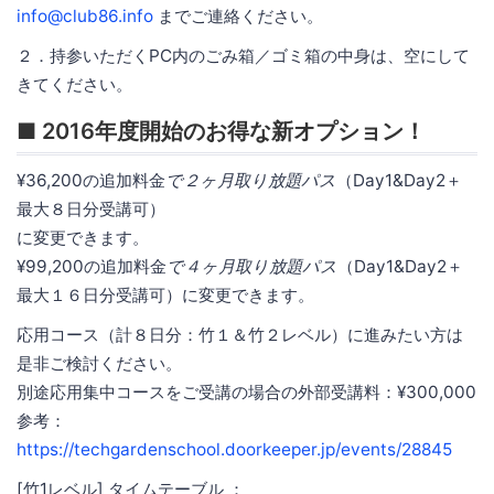
info@club86.info
までご連絡ください。
２．持参いただくPC内のごみ箱／ゴミ箱の中身は、空にして
きてください。
■ 2016年度開始のお得な新オプション！
¥36,200の追加料金
で２ヶ月取り放題パス
（Day1&Day2＋
最大８日分受講可）
に変更できます。
¥99,200の追加料金
で４ヶ月取り放題パス
（Day1&Day2＋
最大１６日分受講可）に変更できます。
応用コース（計８日分：竹１＆竹２レベル）に進みたい方は
是非ご検討ください。
別途応用集中コースをご受講の場合の外部受講料：¥300,000
参考：
https://techgardenschool.doorkeeper.jp/events/28845
[竹1レベル] タイムテーブル ：