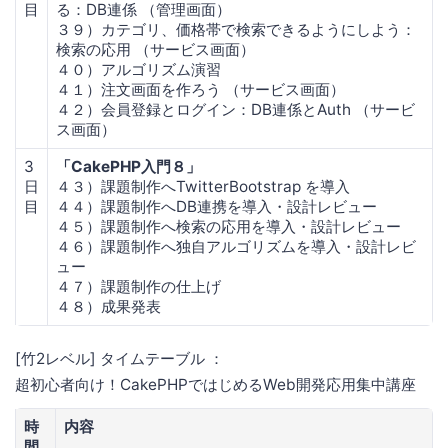
目
る：DB連係 （管理画面）
３９）カテゴリ、価格帯で検索できるようにしよう：
検索の応用 （サービス画面）
４０）アルゴリズム演習
４１）注文画面を作ろう （サービス画面）
４２）会員登録とログイン：DB連係とAuth （サービ
ス画面）
3
「CakePHP入門８」
日
４３）課題制作へTwitterBootstrap を導入
目
４４）課題制作へDB連携を導入・設計レビュー
４５）課題制作へ検索の応用を導入・設計レビュー
４６）課題制作へ独自アルゴリズムを導入・設計レビ
ュー
４７）課題制作の仕上げ
４８）成果発表
[竹2レベル] タイムテーブル ：
超初心者向け！CakePHPではじめるWeb開発応用集中講座
時
内容
間