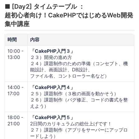
■ [Day2] タイムテーブル ：
超初心者向け！CakePHPではじめるWeb開発
集中講座
時間
内容
10:00 -
「CakePHP入門３」
13:00
２３）開発の進め方
２４）課題制作のための準備（コンセプト、機
能設計、画面設計、DB設計、
ファイル名、コントローラー名など）
14:00 -
「CakePHP入門４」
17:00
２５）課題制作（３枚の画面を動かそう）
２６）課題制作（バグ修正、コードの書式を整
えよう）
18:00 -
「CakePHP入門５」
21:00
2日間のカリキュラムの総仕上げです！
２７）課題制作（アプリをサーバーにアップロ
ードしよう）