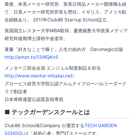
業後、米系メーカー研究所、英系日用品メーカー開発職を経
て、日系メーカー研究所所長を歴任。イギリス、アメリカ駐
在経験あり。 2011年Club86 Startup School設立。
英国国立レスター大学MBA取得。慶應義塾大学政策メディア
研究科後期博士課程中途退学。
著書「好きなことで稼ぐ」人生の始め方 Darumagic出版
http://amzn.to/13WQKn5
メンター三田会会員 エンジェル制度創設＆担当
http://www.mentor-mitakai.net/
グロービス経営大学院公認アルムナイグローバルリーダーク
ラブ創設者
日本将棋連盟公認普及指導員
■ テックガーデンスクールとは
Club86 School&Company が運営する
TECH GARDEN
SCHOOL
は「超初心者」専門ITスクールです。