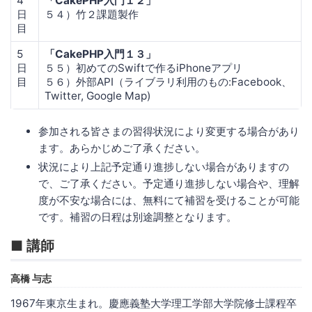
4
「CakePHP入門１２」
日
５４）竹２課題製作
目
5
「CakePHP入門１３」
日
５５）初めてのSwiftで作るiPhoneアプリ
目
５６）外部API（ライブラリ利用のもの:Facebook、
Twitter, Google Map)
参加される皆さまの習得状況により変更する場合があり
ます。あらかじめご了承ください。
状況により上記予定通り進捗しない場合がありますの
で、ご了承ください。予定通り進捗しない場合や、理解
度が不安な場合には、無料にて補習を受けることが可能
です。補習の日程は別途調整となります。
■ 講師
高橋 与志
1967年東京生まれ。慶應義塾大学理工学部大学院修士課程卒