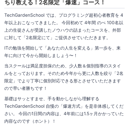
ちり教える！2名限定「爆速」コース！
TechGardenSchool では、プログラミング超初心者教育を 4
年以上おこなってきました。 今回初めて 4年間 のべ 100名以
上の生徒さんが受講したノウハウの詰まったコースを、外部
に対して「2名限定にて」ご提供させていただきます。
ITの勉強を開始して「あなたの人生を変える」第一歩を、来
年に向けて今から開始しましょう〜！
当スクールは満足度担保のため、少人数＆個別指導のスタイ
ルをとっております。そのため今年から更に人数を絞り「2名
限定」でより丁寧に個別対応できる形とさせていただきます
ので早い者勝ちです！
基礎はサッとすませ、手を動かしながら理解する
TechGardenSchool 自慢の「爆速方式」を是非体感してくだ
さい。 今回の1日間の内容は、4年前には1.5ヶ月かかっていた
内容なのです（ホント）！