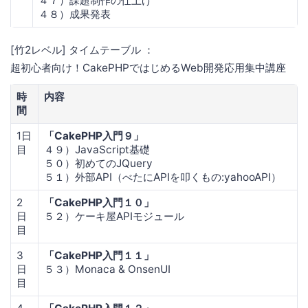
４７）課題制作の仕上げ
４８）成果発表
[竹2レベル] タイムテーブル ：
超初心者向け！CakePHPではじめるWeb開発応用集中講座
時
内容
間
1日
「CakePHP入門９」
目
４９）JavaScript基礎
５０）初めてのJQuery
５１）外部API（べたにAPIを叩くもの:yahooAPI）
2
「CakePHP入門１０」
日
５２）ケーキ屋APIモジュール
目
3
「CakePHP入門１１」
日
５３）Monaca & OnsenUI
目