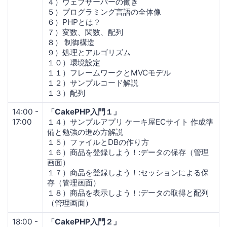
４）ウェブサーバーの働き
５）プログラミング言語の全体像
６）PHPとは？
７）変数、関数、配列
８） 制御構造
９）処理とアルゴリズム
１０）環境設定
１１）フレームワークとMVCモデル
１２）サンプルコード解説
１３）配列
14:00 -
「CakePHP入門１」
17:00
１４）サンプルアプリ ケーキ屋ECサイト 作成準
備と勉強の進め方解説
１５）ファイルとDBの作り方
１６）商品を登録しよう！:データの保存（管理
画面）
１７）商品を登録しよう！:セッションによる保
存（管理画面）
１８）商品を表示しよう！:データの取得と配列
（管理画面）
18:00 -
「CakePHP入門２」