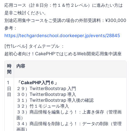
応用コース（計８日分：竹１＆竹２レベル）に進みたい方は
是非ご検討ください。
別途応用集中コースをご受講の場合の外部受講料：¥300,000
参考：
https://techgardenschool.doorkeeper.jp/events/28845
[竹1レベル] タイムテーブル ：
超初心者向け！CakePHPではじめるWeb開発応用集中講座
時
内容
間
1
「CakePHP入門６」
日
２９）TwitterBootstrap 入門
目
３０）TwitterBootstrap 導入
３１）TwitterBootstrap 導入後の確認
３２）竹１モジュール導入
３３）商品情報を編集しよう！：上書き保存（管理画
面）
３４）商品情報を削除しよう！：データの削除（管理
画面）