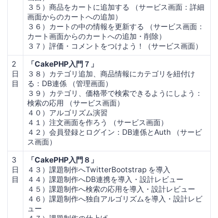
３５）商品をカートに追加する （サービス画面：詳細
画面からのカートへの追加）
３６）カートの中の情報を更新する （サービス画面：
カート画面からのカートへの追加・削除）
３７）評価・コメントをつけよう！（サービス画面）
2
「CakePHP入門７」
日
３８）カテゴリ追加、商品情報にカテゴリを紐付け
目
る：DB連係 （管理画面）
３９）カテゴリ、価格帯で検索できるようにしよう：
検索の応用 （サービス画面）
４０）アルゴリズム演習
４１）注文画面を作ろう （サービス画面）
４２）会員登録とログイン：DB連係とAuth （サービ
ス画面）
3
「CakePHP入門８」
日
４３）課題制作へTwitterBootstrap を導入
目
４４）課題制作へDB連携を導入・設計レビュー
４５）課題制作へ検索の応用を導入・設計レビュー
４６）課題制作へ独自アルゴリズムを導入・設計レビ
ュー