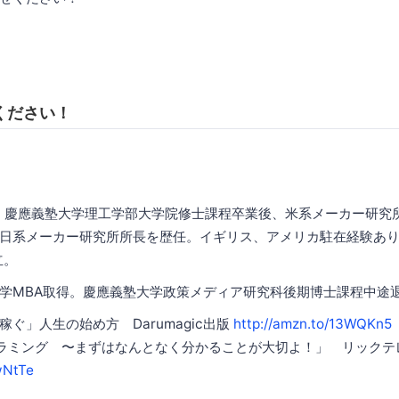
ください！
れ。慶應義塾大学理工学部大学院修士課程卒業後、米系メーカー研究
系メーカー研究所所長を歴任。イギリス、アメリカ駐在経験あり。 20
設立。
学MBA取得。慶應義塾大学政策メディア研究科後期博士課程中途
ぐ」人生の始め方 Darumagic出版
http://amzn.to/13WQKn5
ラミング 〜まずはなんとなく分かることが大切よ！」 リックテ
wNtTe