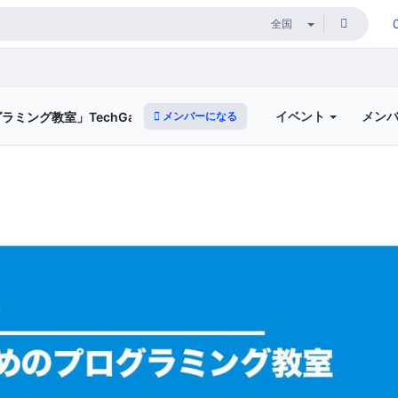
イベント
メン
メンバーになる
ング教室」TechGardenSchool