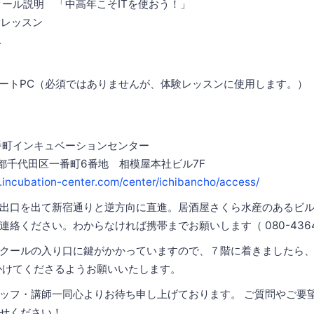
0 : スクール説明 「中高年こそITを使おう！」
 体験レッスン
A
なノートPC（必須ではありませんが、体験レッスンに使用します。
番町インキュベーションセンター
東京都千代田区一番町6番地 相模屋本社ビル7F
.incubation-center.com/center/ichibancho/access/
出口を出て新宿通りと逆方向に直進。居酒屋さくら水産のあるビル
絡ください。わからなければ携帯までお願いします（ 080-4364-
クールの入り口に鍵がかかっていますので、７階に着きましたら、携帯
をかけてくださるようお願いいたします。
ッフ・講師一同心よりお待ち申し上げております。 ご質問やご要
らせください！