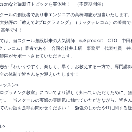
tsonなど最新ITトピックを実体験！ （不定期開催）
クールの創設者であり非エンジニアの高橋与志が担当いたします
大好評の「教えて♪プログラミング」（リックテレコム）の著書で
中高年です！
ては、当スクール創設以来の人気講師 ㈱Sprocket CTO 中
リックテレコム）著者である 合同会社井上研一事務所 代表社員 
師陣がサポートさせていただきます。
志が「わかりやすく、楽しく、早く」お教えする一方で、専門講師
全の体制で皆さんをお迎えいたします！
レッスン>
ログラミング教室」についてより詳しく知っていただくために、
す。 当スクールの実際の雰囲気に触れていただきながら、皆さ
てのお話を是非お聞かせください！ 勉強のしかたやITに関する
ル>