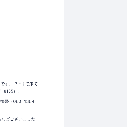
）
です。 ７Fまで来て
8185）。
（080-4364-
望などございました