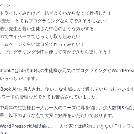
メ！>
トライしてみたけど、結局よくわからなくて挫折した！
不安だ。とてもプログラミングなんてできそうにない！
若い先生と若い生徒さん中心のような気がする
のでマイペースでじっくり取り組みたい
ームページくらいは自分で作ってみたい！
、プログラミングやITを使って何かできたら楽しそう！
nSchoolには50代60代の生徒様が元気にプログラミングやWordPr
いらっしゃいます。
Book Airを購入され、使いこなす域にまで達していらっしゃい
パスワードの管理などでとても苦労されていました。
中高年の生徒様お一人お一人のニーズに耳を傾け、少人数制＆個
果、以下のような点で大変ご好評をいただいております。
WordPressの勉強以前に、一人で家では絶対にできないITリテ
きた。