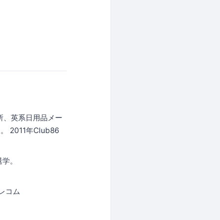
所、英系日用品メー
11年Club86
退学。
レコム